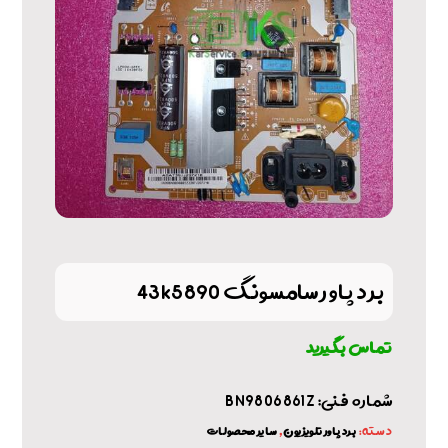
برد پاور سامسونگ 43k5890
تماس بگیرید
شماره فنی: BN9806861Z
دسته:
,
برد پاور تلویزیون
سایر محصولات