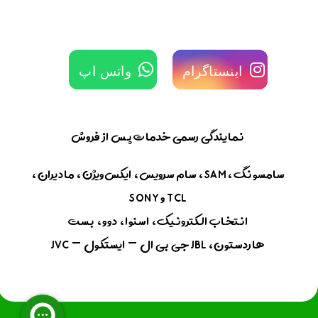
اینستاگرام
واتس اپ
نمایندگی رسمی خدمات پس از فروش
سامسونگ، SAM، سام سرویس، ایکس‌ویژن، مادیران،
TCL و SONY
انتخاب الکترونیک، اسنوا، دوو، بست
هاردستون، JBL جی بی ال – ایستکول – JVC