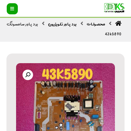
محصولات
برد پاور تلویزیون
برد پاور سامسونگ
43k5890