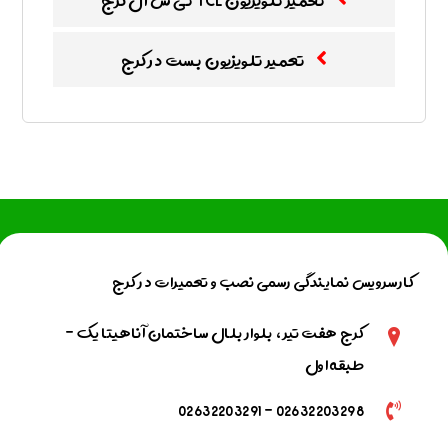
تعمیر تلویزیون TCL تی س ال کرج
تعمیر تلویزیون بست در کرج
کارسرویس نمایندگی رسمی نصب و تعمیرات در کرج
کرج هفت تیر، بلوار بلال ساختمان آناهیتا یک -
طبقه اول
02632203298 - 02632203291