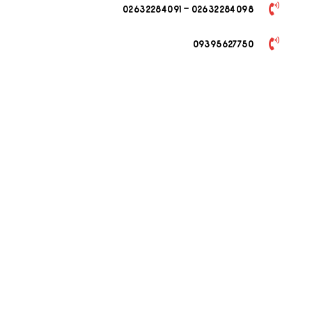
02632284098 - 02632284091
09395627750